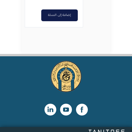
د.ت10,000.
د.ت8,000.
إضافة إلى السلة