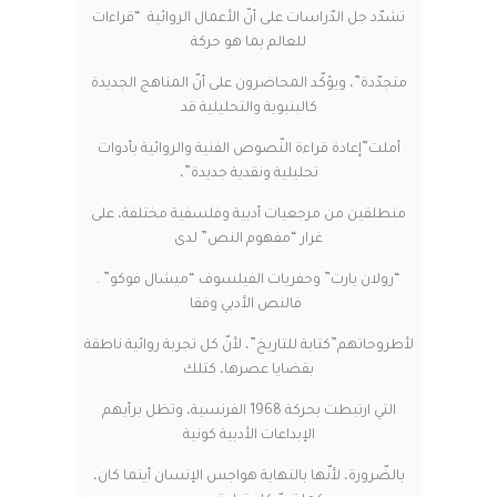
تشدّد جل الدّراسات على أنّ الأعمال الروائية “قراءات
للعالم بما هو حركة
متجدّدة”، ويؤكّد المحاضرون على أنّ المناهج الجديدة
كالبنيوية والتحليلية قد
أملت”إعادة قراءة النّصوص الفنية والروائية بأدوات
تحليلية ونقدية جديدة”،
منطلقين من مرجعيات أدبية وفلسفية مختلفة، على
غرار “مفهوم النص” لدى
“رولان بارت” وحفريات الفيلسوف “ميشال فوكو” .
فالنص الأدبي وفقا
لأطروحاتهم”كتابة للتاريخ”، لأنّ كل تجربة روائية ناطقة
بقضايا عصرها، كتلك
التي ارتبطت بحركة 1968 الفرنسية، وتظل برأيهم
الإبداعات الأدبية كونية
بالضّرورة، لأنّها بالنهاية هواجس الإنسان أينما كان،