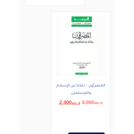
المصريّون – دفاعا عن الإسلام
والمسلمين
السعر
السعر
د.ت
3,000
د.ت
2,400
الأصلي
الحالي
هو:
هو:
د.ت3,000.
د.ت2,400.