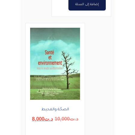
إضافة إلى السلة
الصحّة والمحيط
السعر
السعر
د.ت
10,000
د.ت
8,000
الأصلي
الحالي
هو:
هو: