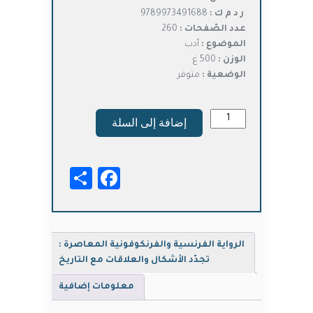
ر د م ك :
9789973491688
عدد الصّفحات :
260
الموضوع :
أدب
الوزن :
500 غ
الوضعية :
متوفر
كمية
إضافة إلى السلة
الرواية
الفرنسية
والفرنكوفونية
Facebook
Share
المعاصرة
:
تجدّد
الأشكال
والعلاقات
الرواية الفرنسية والفرنكوفونية المعاصرة :
مع
تجدّد الأشكال والعلاقات مع التاريخ
التاريخ
معلومات إضافية