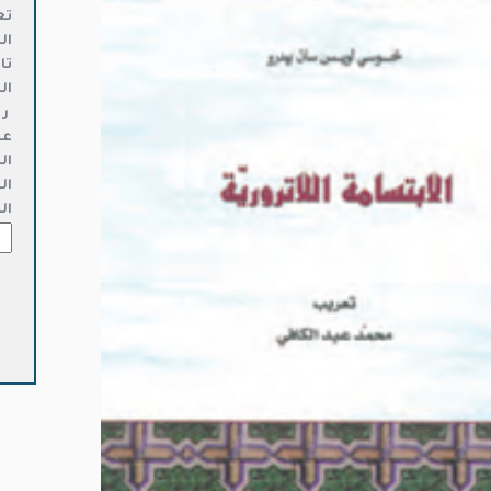
تع
ال
تا
ال
ر 
عد
ال
ال
ال
كمي
الا
اللا