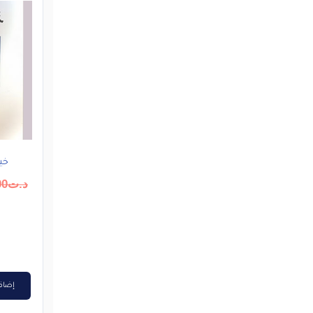
خير
د.ت
00
إضافة