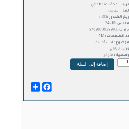
ريب :
محمّد عبد الكافي
لغة :
العربية
ريخ الصّدور :
2003
مقاس :
16×24
د م ك :
9789973929993
د الصّفحات :
412
موضوع :
آداب أجنبية
وزن :
600 غ
وضعية :
متوفر
ة
إضافة إلى السلة
بتسامة
تروريّة
Facebook
Share