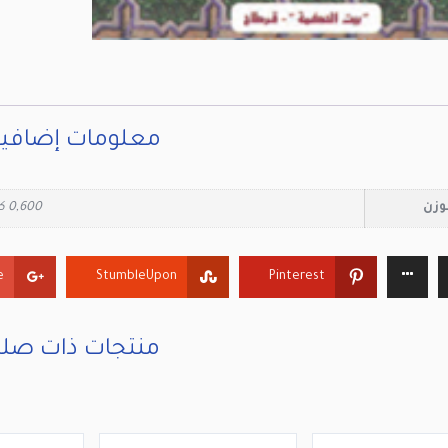
معلومات إضافي
وزن
0,600 كيلوجرام
+
StumbleUpon
Pinterest
منتجات ذات صلة