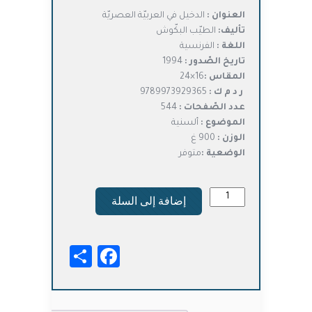
الأصلي
الحالي
العنوان :
الدخيل في العربيّة العصريّة
هو:
هو:
تأليف:
الطيّب البكّوش
د.ت13,500.
د.ت10,800.
اللغة :
الفرنسية
تاريخ الصّدور :
1994
المقاس :
16×24
ر د م ك :
9789973929365
عدد الصّفحات :
544
الموضوع :
ألسنية
الوزن :
900 غ
الوضعية :
متوفر
كمية
إضافة إلى السلة
الدخيل
في
العربيّة
Facebook
Share
العصريّة