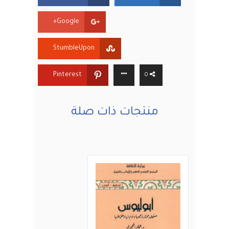
Google+
StumbleUpon
Pinterest
0
منتجات ذات صلة