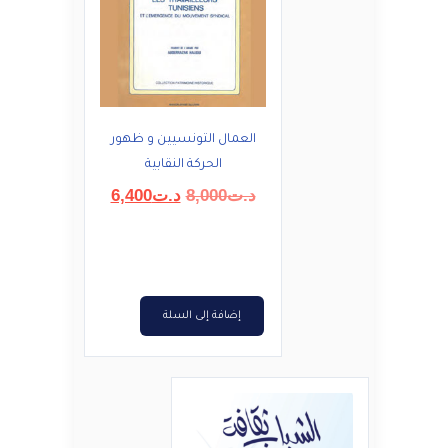
العمال التونسيين و ظهور
الحركة النقابية
السعر
السعر
د.ت
8,000
د.ت
6,400
الأصلي
الحالي
هو:
هو:
د.ت8,000.
د.ت6,400.
إضافة إلى السلة