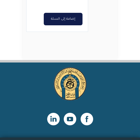
د.ت10,000.
د.ت8,000.
إضافة إلى السلة