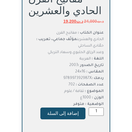
الحادي والعشرين
د.ت
24,000
د.ت
السعر
19,200
السعر
الأصلي
الحالي
عنوان الكتاب :
مفاتيح القرن
هو:
هو:
الحادي والعشرين
مؤلّف جماعي، تعريب :
د.ت24,000.
د.ت19,200.
حمّادي الساحلي
وعبد الرزاق الحليوي وسعاد التريكي
اللغة :
العربية
تاريخ الصدور :
2003
المقاس :
16×24
ردمك :
978997392987X
عدد الصفحات :
702
الموضوع :
ثقافة / علوم
الوزن :
1000غ
الوضعية : متوفر
كمية
إضافة إلى السلة
مفاتيح
القرن
الحادي