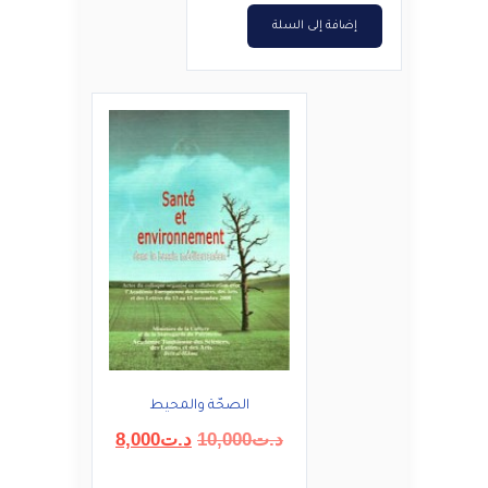
إضافة إلى السلة
الصحّة والمحيط
السعر
السعر
د.ت
10,000
د.ت
8,000
الأصلي
الحالي
هو:
هو: