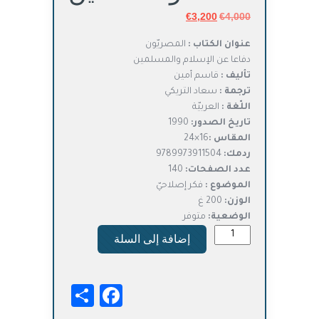
4,000
€
السعر
3,200
€
السعر
الأصلي
الحالي
عنوان الكتاب :
المصريّون
هو:
هو:
دفاعا عن الإسلام والمسلمين
€3,200.
€4,000.
تأليف :
قاسم أمين
ترجمة :
سعاد التريكي
اللّغة :
العربيّة
تاريخ الصدور:
1990
المقاس :
16×24
ردمك:
9789973911504
عدد الصفحات:
140
الموضوع :
فكر إصلاحيّ
الوزن:
200 غ
الوضعية:
متوفر
كمية
إضافة إلى السلة
المصريّون
–
دفاعا
Facebook
Share
عن
الإسلام