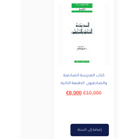
كتاب المدرسة الصادقية
والصادقيون :الطبعة الثانية
السعر
السعر
€
8,000
€
10,000
الأصلي
الحالي
هو:
هو:
€8,000.
€10,000.
إضافة إلى السلة