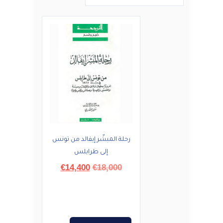
رحلة المبشّر إيفالد من تونس
إلى طرابلس
السعر
السعر
€
14,400
€
18,000
الأصلي
الحالي
هو:
هو:
€14,400.
€18,000.