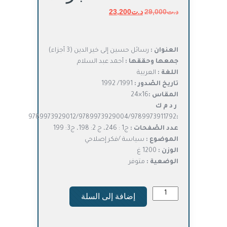
د.ت
29,000
د.ت
السعر
23,200
السعر
الأصلي
الحالي
هو:
هو:
د.ت29,000.
د.ت23,200.
العنوان :
رسائل حسين إلى خير الدين (3 أجزاء)
جمعها وحققها :
أحمد عبد السلام
اللغة :
العربية
تاريخ الصّدور :
1991/ 1992
المقاس :
16×24
ر د م ك
9789973929012/9789973929004/9789973911792
:
عدد الصّفحات :
ج1 : 246، ج 2: 198، ج3: 199
الموضوع :
سياسة /فكر إصلاحي
الوزن :
1200 غ
الوضعية :
متوفر
كمية
إضافة إلى السلة
رسائل
حسين
إلى