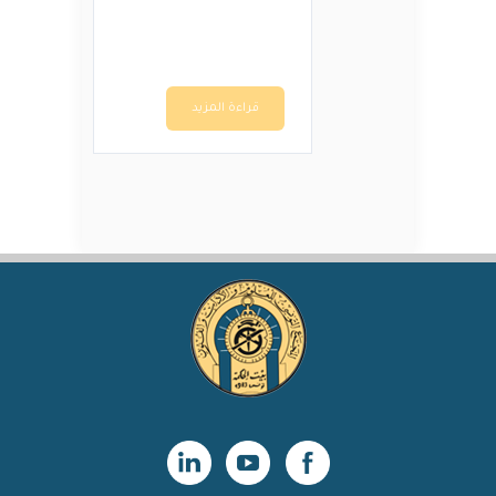
د.ت3,000.
د.ت2,400.
قراءة المزيد