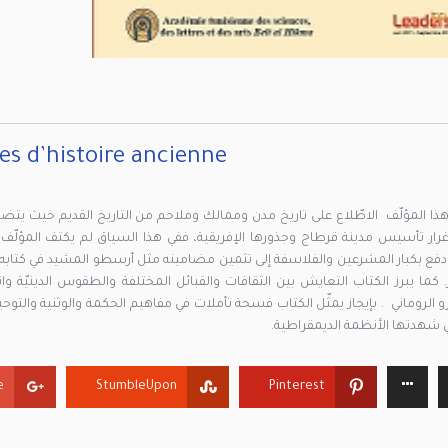
s d’histoire ancienne
هذا المؤلّف الاطّلاع على تاريخ مدن وممالك وملاحم من التاريخ القديم حيث يت
غرار تأسيس مدينة قرطاج وجذورها الإفريقية، ففي هذا السياق لم يكتف المؤلّف 
فع بكبار المشرعين والفلاسفة إلى تثمين مضامينه مثل أرسطو المشيد في كتابه ح
 كما يبرز الكتاب التعايش بين الثقافات والقبائل المختلفة والطقوس الدينيّة و
و الروماني . بإيجاز يمثّل الكتاب فسحة تأملات في مفاهيم الحكمة والوثنية والتوحي
تي شهدتها الأنظمة الديمقراطية.
+
StumbleUpon
Pinterest