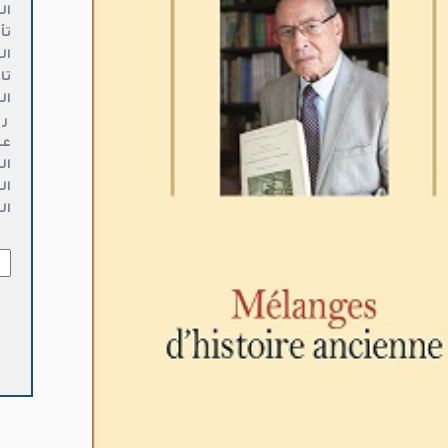
العنوان 
تأ
ال
تا
ال
ر 
عد
ال
ال
ال
كمي
ges
oire
nne