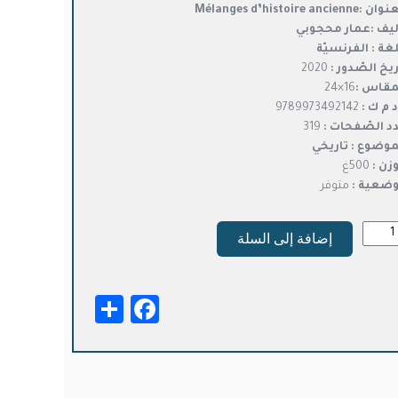
:Mélanges d’histoire ancienne
هو:
هو:
ليف :عمار محجوبي
د.ت35,000.
د.ت28,000.
لغة :
الفرنسيّة
ريخ الصّدور :
2020
مقاس :
16×24
د م ك :
9789973492142
د الصّفحات :
319
موضوع :
تاريخي
وزن :
500غ
وضعية :
متوفر
ة
إضافة إلى السلة
Mélan
d’hist
ancie
Facebook
Share