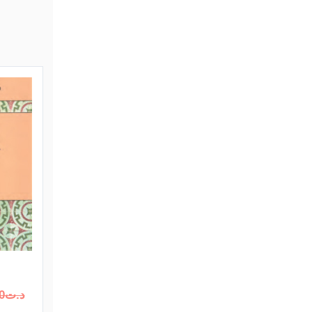
د.ت
0