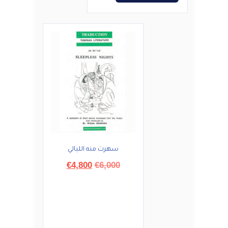
سهرت منه الليالي
السعر
السعر
€
4,800
€
6,000
الأصلي
الحالي
هو:
هو:
€4,800.
€6,000.