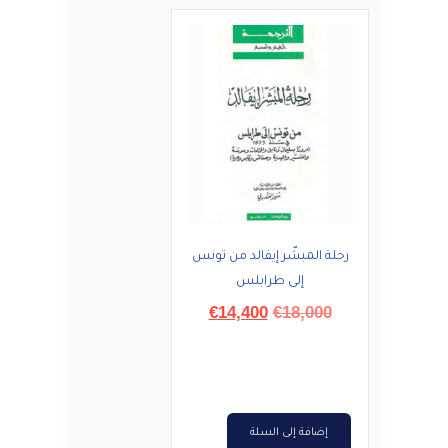
رحلة المبشّر إيفالد من تونس
إلى طرابلس
السعر
السعر
€
14,400
€
18,000
الأصلي
الحالي
هو:
هو:
€14,400.
€18,000.
إضافة إلى السلة