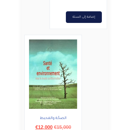
إضافة إلى السلة
الصحّة والمحيط
السعر
السعر
€
12,000
€
15,000