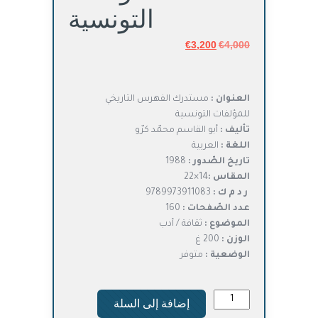
التونسية
4,000
€
السعر
3,200
€
السعر
الأصلي
الحالي
هو:
هو:
€3,200.
€4,000.
العنوان :
مستدرك الفهرس التاريخي
للمؤلفات التونسية
تأليف :
أبو القاسم محمّد كرّو
اللغة :
العربية
تاريخ الصّدور :
1988
المقاس :
14×22
ر د م ك :
9789973911083
عدد الصّفحات :
160
الموضوع :
ثقافة / أدب
الوزن :
200 غ
الوضعية :
متوفر
كمية
إضافة إلى السلة
مستدرك