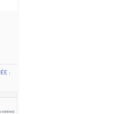
ÉE :
(Les lobbies)