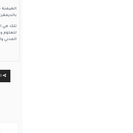
الهيمنة ف
بالديمقراط
تلك هي ال
المدني وا
0