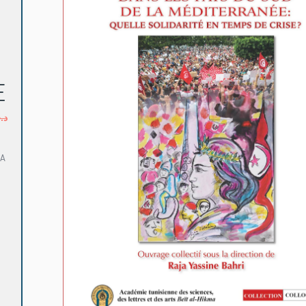
É
?
د.
LA