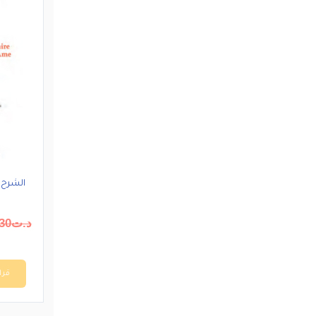
الشرح 
د.ت
30
قرا