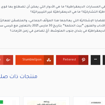
ي المسارات الديمقراطية؟ ما هي الأدوار التي يمكن أن تضطلع بها قوى 
يّة التشاركيّة؟ ما هي الديمقراطيّة غير الليبيراليّة؟
قضايا الإشكاليّة التي يعالجها هذا المؤلّف الجماعي، والمتضمّن لفعال
للعلوم والآداب والفنون “بيت الحكمة” 
لديمقراطيّة في بلدان جنوب المتوسّط: أيّ تضامن في زمن الأزمات؟
+
StumbleUpon
Pinterest
منتجات ذات صلة