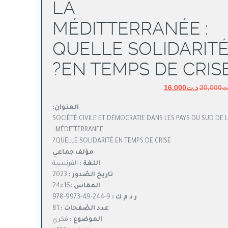
LA
MÉDITTERRANÉE :
QUELLE SOLIDARIT
EN TEMPS DE CRISE
ت
20,000
د.ت
السعر
16,000
السعر
الأصلي
الحالي
العنوان:
هو:
هو:
SOCIÉTÉ CIVILE ET DÉMOCRATIE DANS LES PAYS DU SUD DE 
د.ت20,000.
د.ت16,000.
MÉDITTERRANÉE :
QUELLE SOLIDARITÉ EN TEMPS DE CRISE?
مؤلف جماعي
اللغة :
الفرنسية
تاريخ الصّدور :
2023
المقاس :
16×24
ر د م ك :
9-244-49-9973-978
عدد الصّفحات :
81
الموضوع :
فكري