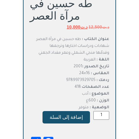
طه حسين في
مرآة العصر
د.ت
12,500
د.ت
السعر
10,000
السعر
الأصلي
الحالي
عنوان الكتاب :
طه حسين في مرآة العصر
هو:
هو:
شهادات ودراسات اختارها وترجمها
د.ت12,500.
د.ت10,000.
وقدمّها منجي الشملي وعمر مقداد الجمني
اللغة :
العربية
تاريخ الصدور :
2001
المقاس :
16×24
ردمك :
9789973929705
عدد الصفحات
:418
الموضوع :
أدب
الوزن :
600غ
الوضعية :
متوفر
كمية
إضافة إلى السلة
طه
حسين
في