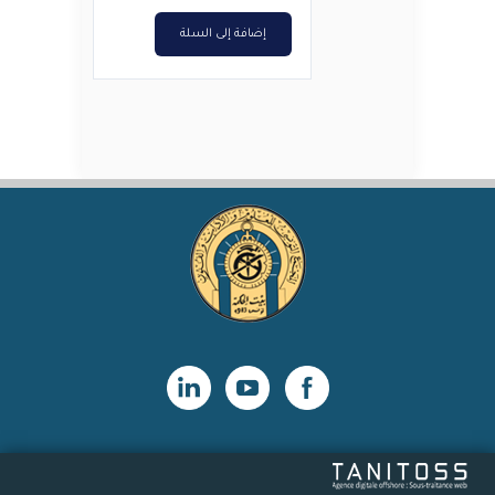
د.ت11,000.
د.ت8,800.
إضافة إلى السلة