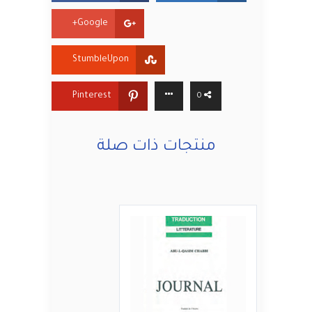
Google+
StumbleUpon
Pinterest
0
منتجات ذات صلة