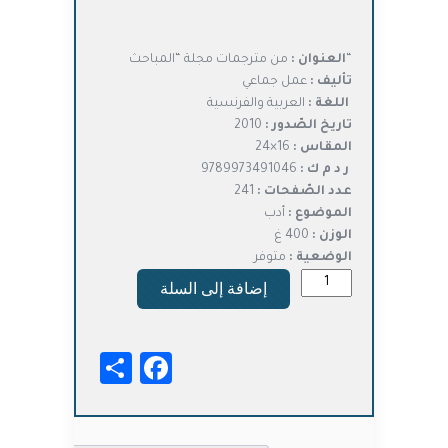
الأصلي
الحالي
هو:
هو:
د.ت11,000.
د.ت8,800.
“
العنوان :
من مترجمات مجلة “المباحث
تأليف :
عمل جماعي
اللغة :
العربية والفرنسية
تاريخ الصّدور :
2010
المقاس :
16×24
ر د م ك :
9789973491046
عدد الصّفحات :
241
الموضوع :
أدب
الوزن :
400 غ
الوضعية :
متوفر
كمية
إضافة إلى السلة
من
مترجمات
مجلة
Facebook
Share
المباحث