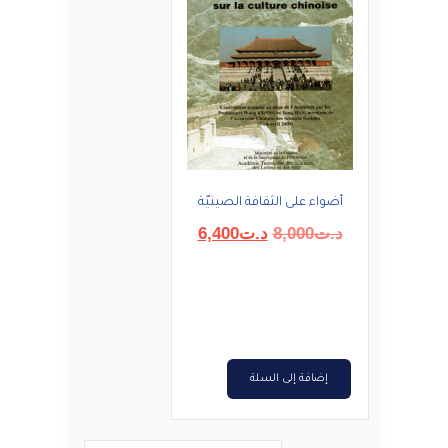
أضواء على الثقافة الصينيّة
السعر
السعر
د.ت
8,000
د.ت
6,400
الأصلي
الحالي
هو:
هو:
د.ت8,000.
د.ت6,400.
إضافة إلى السلة