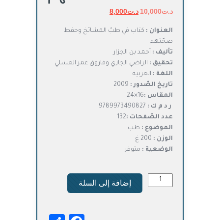
د.ت
10,000
د.ت
السعر
8,000
السعر
الأصلي
الحالي
العنوان :
كتاب في طبّ المشائخ وحفظ
هو:
هو:
صحّتهم
د.ت10,000.
د.ت8,000.
تأليف :
أحمد بن الجزار
تحقيق :
الراضي الجازي وفاروق عمر العسلي
اللغة :
العربية
تاريخ الصّدور :
2009
المقاس :
16×24
ر د م ك :
9789973490827
عدد الصّفحات :
132
الموضوع :
طب
الوزن :
200 غ
الوضعية :
متوفر
كمية
إضافة إلى السلة
كتاب
طبّ
المشائخ