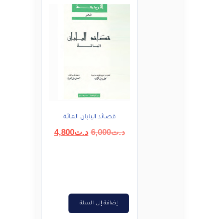
قصائد اليابان المائة
السعر
السعر
د.ت
6,000
د.ت
4,800
الأصلي
الحالي
هو:
هو:
د.ت6,000.
د.ت4,800.
إضافة إلى السلة