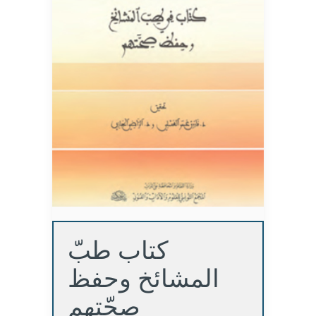
كتاب طبّ
المشائخ وحفظ
صحّتهم