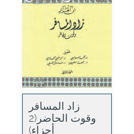
زاد المسافر
وقوت الحاضر(2
أجزاء)