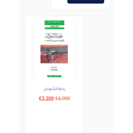
رحلة السّودان
السعر
السعر
€
3,200
€
4,000
الأصلي
الحالي
هو:
هو:
€3,200.
€4,000.