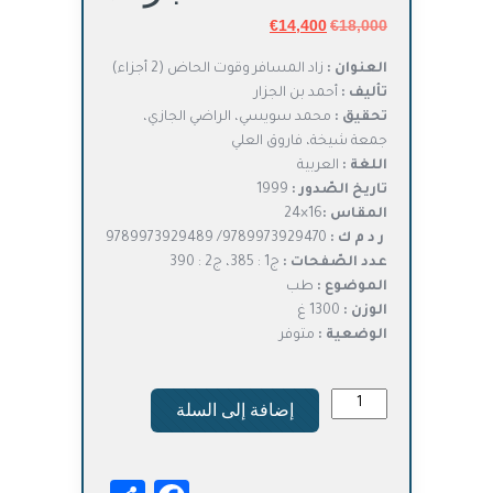
18,000
€
السعر
14,400
€
السعر
الأصلي
الحالي
العنوان :
زاد المسافر وقوت الحاض (2 أجزاء)
هو:
هو:
تأليف :
أحمد بن الجزار
€14,400.
€18,000.
تحقيق :
محمد سويسي، الراضي الجازي،
جمعة شيخة، فاروق العلي
اللغة :
العربية
تاريخ الصّدور :
1999
المقاس :
16×24
ر د م ك :
9789973929470/ 9789973929489
عدد الصّفحات :
ج1 : 385، ج2 : 390
الموضوع :
طب
الوزن :
1300 غ
الوضعية :
متوفر
كمية
إضافة إلى السلة
زاد
المسافر
وقوت