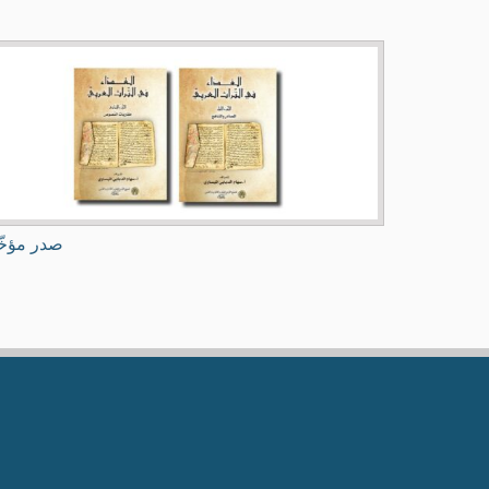
صدر مؤخّ