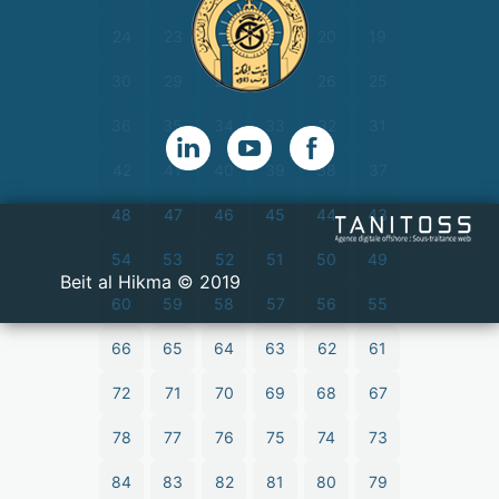
24
23
22
21
20
19
30
29
28
27
26
25
36
35
34
33
32
31
42
41
40
39
38
37
48
47
46
45
44
43
54
53
52
51
50
49
2019 © Beit al Hikma
60
59
58
57
56
55
66
65
64
63
62
61
72
71
70
69
68
67
78
77
76
75
74
73
84
83
82
81
80
79