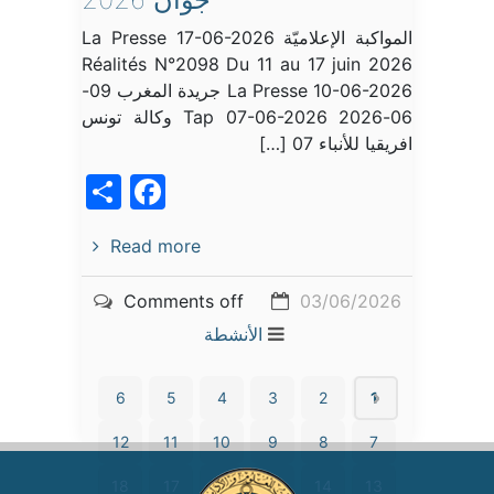
المواكبة الإعلاميّة La Presse 17-06-2026
Réalités N°2098 Du 11 au 17 juin 2026
La Presse 10-06-2026 جريدة المغرب 09-
06-2026 Tap 07-06-2026 وكالة تونس
افريقيا للأنباء 07 […]
acebook
Share
Read more
Comments off
03/06/2026
الأنشطة
6
5
4
3
2
1
12
11
10
9
8
7
18
17
16
15
14
13