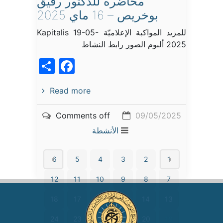
محاضرة للدكتور رفيق
بوخريص – 16 ماي 2025
للمزيد المواكبة الإعلاميّة Kapitalis 19-05-
2025 ألبوم الصور رابط النشاط
acebook
Share
Read more
Comments off
09/05/2025
الأنشطة
6
5
4
3
2
1
12
11
10
9
8
7
18
17
16
15
14
13
24
23
22
21
20
19