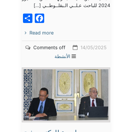
2024 للباحث عـلــي الـبقلــوطــي […]
acebook
Share
Read more
Comments off
14/05/2025
الأنشطة