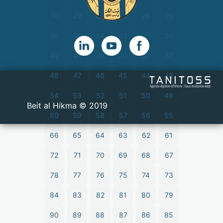
30
29
28
27
26
25
36
35
34
33
32
31
42
41
40
39
38
37
48
47
46
45
44
43
54
53
52
51
50
49
2019 © Beit al Hikma
60
59
58
57
56
55
66
65
64
63
62
61
72
71
70
69
68
67
78
77
76
75
74
73
84
83
82
81
80
79
90
89
88
87
86
85