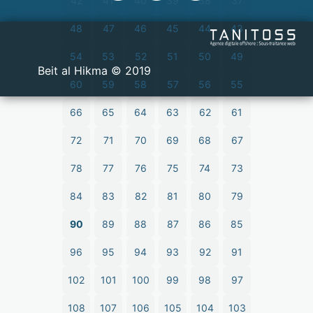
42
41
40
39
38
37
48
47
46
45
44
43
54
53
52
51
50
49
2019 © Beit al Hikma
60
59
58
57
56
55
66
65
64
63
62
61
72
71
70
69
68
67
78
77
76
75
74
73
84
83
82
81
80
79
90
89
88
87
86
85
96
95
94
93
92
91
102
101
100
99
98
97
108
107
106
105
104
103