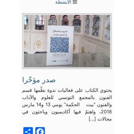
الأنشطة
صدر مؤخّرا
يحتوي الكتاب على فعاليات ندوة نظّمها قسم
الفنون بالمجمع التونسي للعلوم والآداب
والفنون “بيت الحكمة” يومي 13 و14 مارس
2018، واهتمّ فيها أكاديميون وباحثون في
مجالات […]
acebook
Share