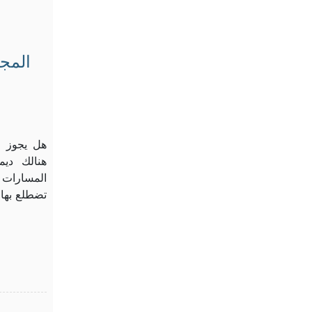
المجت
هل يجوز ا
هنالك ديم
المسارات ا
تضطلع بها