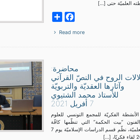
ته العلميّة حتى […]
Facebook
Share
Read more
محاضرة:
الات الروح في النصّ القرآني
وآثارها العقديّة والتربويّة
للأستاذ محمد الشتيوي
7 أفريل 2021
لأنشطة الفكريّة للمجمع التونسي للعلوم
الفنون “بيت الحكمة” التي تنظّمها كافّة
الأقسام العلميّة، نظّم قسم الدراسات الإسلاميّة يوم 7