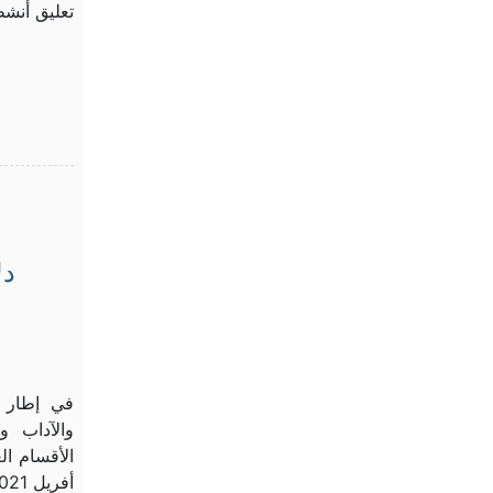
تعليق أنشط
دل
في إطار ا
والآداب و
أفريل 2021 لقاء فكريّا، […]