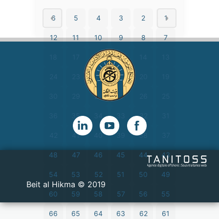
6
5
4
3
2
1
12
11
10
9
8
7
18
17
16
15
14
13
24
23
22
21
20
19
30
29
28
27
26
25
36
35
34
33
32
31
42
41
40
39
38
37
48
47
46
45
44
43
54
53
52
51
50
49
2019 © Beit al Hikma
60
59
58
57
56
55
66
65
64
63
62
61