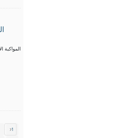
ال
المواكبة ال
1