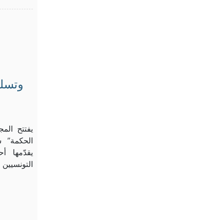
وتسلي
يفتتح المج
الحكمة” س
يقدّمها أ
التونسيين 