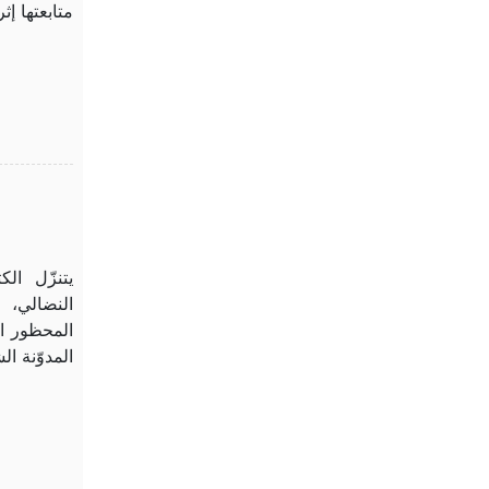
متابعتها إث
يتنزّل ال
النضالي، 
المحظور ا
المدوّنة ال