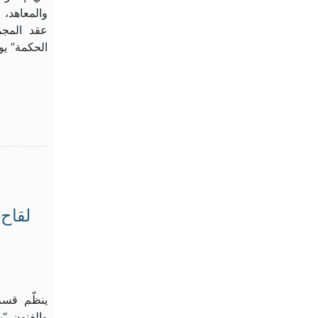
والمعاهد، و
عقد المجم
الحكمة” يوم 13 أفريل 2022 اتّفاق
لقاح
ينظّم قسم