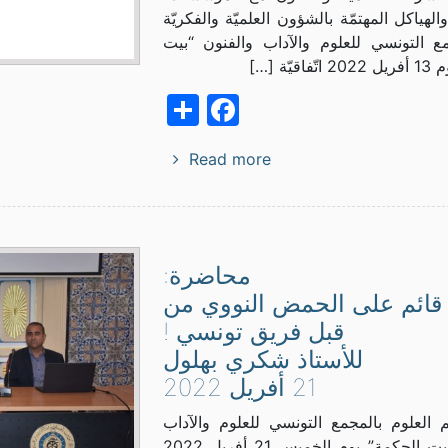
الهياكل المهتمّة بالشؤون العلميّة والفكريّة
ع التونسي للعلوم والآداب والفنون “بيت
يّة […]
Facebook
Share
Read more
محاضرة:
 قائم على الحمض النووي من
قبل فريق تونسي !
للأستاذ شكري بهلول
21 أفريل 2022
 العلوم بالمجمع التونسي للعلوم والآداب
والفنون “بيت الحكمة” يوم الخميس 21 أفريل 2022