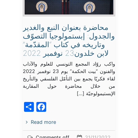
محاضرة بعنوان النبع والغدير
والجدول: إبستمولوجيا التصوّف
وتاريخه في كتاب “المقدّمة”
لابن خلدون23 نوفمبر 2022
واكب روّاد المجمع التونسي للعلوم والآداب
والفنون “بيت الحكمة” يوم 23 نوفمبر 2022
لقاء فكريّا يجمع بين التأمّل الفلسفي والتأريخ
من خلال محاضرة حول المقاربة
الإبستيمولوجيّة […]
acebook
Share
Read more
Comments off
21/11/2022