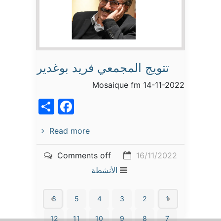
تتويج المجمعي فريد بوغدير
Mosaique fm 14-11-2022
acebook
Share
Read more
Comments off
16/11/2022
الأنشطة
6
5
4
3
2
1
12
11
10
9
8
7