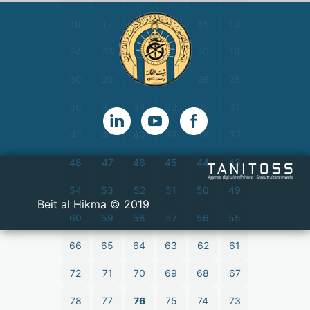
18
17
16
15
14
13
24
23
22
21
20
19
30
29
28
27
26
25
36
35
34
33
32
31
42
41
40
39
38
37
48
47
46
45
44
43
54
53
52
51
50
49
2019 © Beit al Hikma
60
59
58
57
56
55
66
65
64
63
62
61
72
71
70
69
68
67
78
77
76
75
74
73