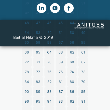
36
35
34
33
32
31
42
41
40
39
38
37
48
47
46
45
44
43
54
53
52
51
50
49
2019 © Beit al Hikma
60
59
58
57
56
55
66
65
64
63
62
61
72
71
70
69
68
67
78
77
76
75
74
73
84
83
82
81
80
79
90
89
88
87
86
85
96
95
94
93
92
91