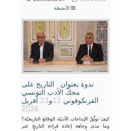
الأنشطة
ندوة بعنوان : التاريخ على
محكّ الأدب التونسي
الفرنكوفوني 22و23 أفريل
2026
كيفَ توثِّقُ الإبداعات الأدبيّة الوقائعَ التاريخيّة؟
وما مدى وجاهة إعادة قراءة التاريخِ عبر