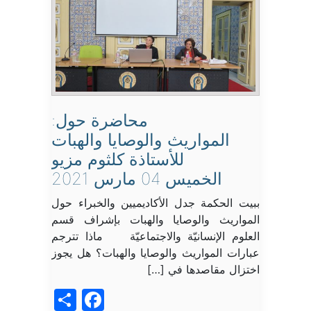
محاضرة حول:
المواريث والوصايا والهبات
للأستاذة كلثوم مزيو
الخميس 04 مارس 2021
ببيت الحكمة جدل الأكاديميين والخبراء حول
المواريث والوصايا والهبات بإشراف قسم
العلوم الإنسانيّة والاجتماعيّة ماذا تترجم
عبارات المواريث والوصايا والهبات؟ هل يجوز
اختزال مقاصدها في […]
acebook
Share