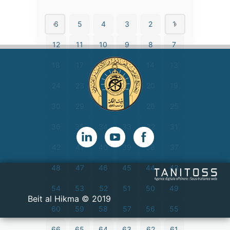
6
5
4
3
2
1
12
11
10
9
8
7
18
17
16
15
14
13
24
23
22
21
20
19
30
29
28
27
26
25
36
35
34
33
32
31
42
41
40
39
38
37
48
47
46
45
44
43
54
53
52
51
50
49
2019 © Beit al Hikma
60
59
58
57
56
55
66
65
64
63
62
61