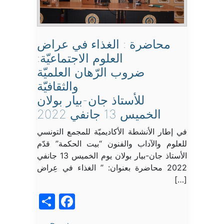
محاضرة : الغذاء في عراض
العلوم الاجتماعيّة:
ضروب الرّهان العلميّة
والثقافيّة
للأستاذ جان-بيار بولان
الخميس 13 جانفي 2022
في إطار الأنشطة الأكاديميّة للمجمع التونسي
للعلوم والآداب والفنون “بيت الحكمة” قدّم
الأستاذ جان-بيار بولان يوم الخميس 13 جانفي
2022 محاضرة بعنوان: ” الغذاء في عِراض
[…]
acebook
Share