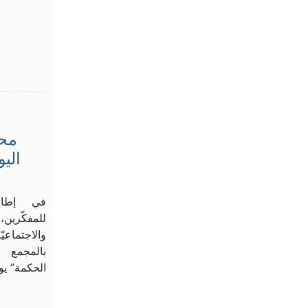
محا
في إطار س
للمفكّرين، 
والاجتماعيّ
بالمجمع ا
الحكمة” يو