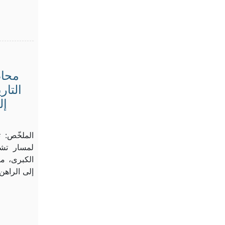
محاض
التار
إل
الملخّص: 
لمسار تشكّ
الكبرى، من
إلى الراه