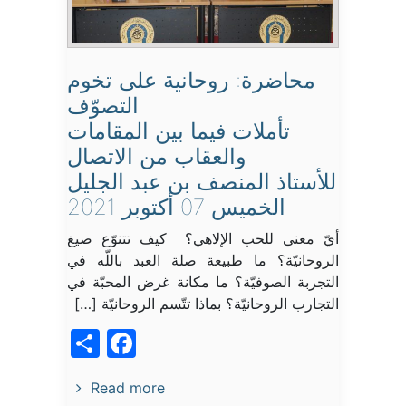
محاضرة: روحانية على تخوم
التصوّف
تأملات فيما بين المقامات
والعقاب من الاتصال
للأستاذ المنصف بن عبد الجليل
الخميس 07 أكتوبر 2021
أيّ معنى للحب الإلاهي؟ كيف تتنوّع صيغ
الروحانيّة؟ ما طبيعة صلة العبد باللّه في
التجربة الصوفيّة؟ ما مكانة غرض المحبّة في
التجارب الروحانيّة؟ بماذا تتّسم الروحانيّة […]
acebook
Share
Read more