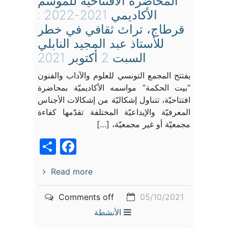
المحاضرة الافتتاحيّة للموسم
الأكاديمي 2021-2022 :
قرطاج، تراث ثقافي في خطر
للأستاذ عبد المجيد النابلي
السبت 2 أكتوبر 2021
يفتتح المجمع التونسي للعلوم والآداب والفنون
“بيت الحكمة” مواسمه الأكاديميّة بمحاضرة
افتتاحيّة، تتناول إشكاليّة من إشكالات الأجناس
المعرفيّة والإبداعيّة المختلفة تقدّمها كفاءة
مجمعيّة أو غير مجمعيّة، […]
acebook
Share
Read more
Comments off
05/10/2021
الأنشطة