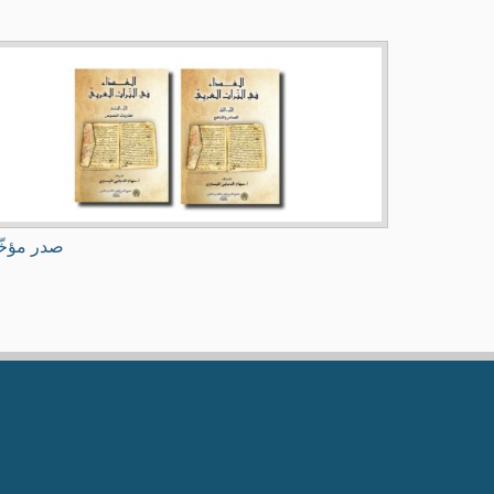
صدر مؤخّ