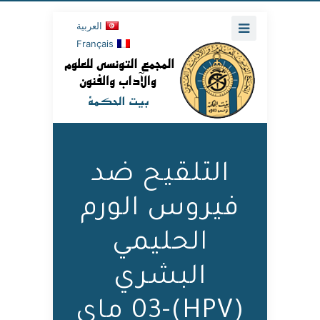
العربية
Français
التلقيح ضد
فيروس الورم
الحليمي
البشري
(HPV)-03 ماي