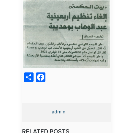
acebook
Share
admin
RELATED POSTS