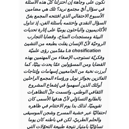
نكون على وجاهة إن اختزلنا كلّ هذه الأسئلة
في سؤال أيّ مجتمع نريد؟ تلك هي مضامين
الأسبوع الاحتفالي الذي افتتحه المجمع بفنّ
السؤال النقدي واختتمه بأسئلة الفن، إذ تداول
الأكاديميون والباحثون يوميّا على إثارة تحديات
البيئة ومستجدات المناخ، وقضايا التجارب
الروحيّة لأنّ الإنسان يفلت بطبعه من التشيئ
La chosification مقدّمين رؤى علميّة
وفكريّة تستوجب الإصغاء من المهتمين بهذه
القضايا ومن المسؤولين عمّا يحدث بيئيّا، كما
أبرزت نخبة من الجامعيين إسهامات وإنتاجات
الفائزين بجوائز نوبل ورؤساء المجمع الراحلين
أولئك الذين أسهموا في إشعاع المشروع
الثقافي الوطني. واتسمت جلّ التظاهرات
بالطابع التساؤلي لأنّ هدفها الأسمى كان
تقويميّا، لذلك بدا يوم الاختتام في ظاهره
احتفاليّا عبر خشبة المسرح وشجن الموسيقى
والحلم الطربيّ، لكن في باطنه كان يوما
تساؤليّا بامتياز نتيجة طبيعة التحوّلات التي