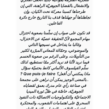
والانشغال بالقضايا الجوهريّة الراهنة، التي إن
طرحناها كسبنا معركة نحت الكيان، وإن
تجاهلناها أو جهلناها قذف بنا التاريخ خارج دائرة
الفاعلين.
قد نكون على صواب إن سلّمنا بصعوبة اختزال
مهام المجمع لأنّ الحقيقة عصيّة عن الاختزال،
وغالبا ما يتداخل في نسيجها الذاتي
والموضوعي، وحمّالة للمعاني المبرّرة لكثير
من التأويلات، وعلى الرغم من صعوبة الحسم
فيما نريد لأنّنا قد نريد أكثر ممّا نستطيع، لذلك
سلّم الفيلسوف الألماني كانط بحتميّة سؤال
ماذا يمكنني أن أفعل؟ Que puis-je faire ?
. بالمعنى الوجيز يمكن أن نراهن على مجمعنا
في صناعة رأي عام مدرك بعمق لقضاياه
الجوهريّة، خاصّة في ظلّ ثورة الميديا
الاجتماعيّة والتكنولوجيات الاتصاليّة ذات النفوذ
السحريّ على اهتمامات الشعوب، والمحتكرة
لتقنيات التلاعب بالعقول وبالذوق العام.