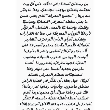
بن رمضان المشدّد في تدخّله على أنّ بيت
الحكمة يضطلع بواجب مجتمعيّ. وهذا ما يعبّر
عنه برهان “مجتمع المعرفة” الذي يعني ضمن
ما يعني سلطة المعرفي اقتصاديّا وسياسيّا
وقيّميّا، واجتماعيّا بالمعنى الشامل، ألم تؤثّر
تاريخيّا الثورات المعرفيّة في صناعة القرارات
وتشكيل الرأي العام! ألم تعرّف التقارير
الإنمائيّة للأمم المتّحدة مجتمع المعرفة على
أنّه مجتمع الإنتاج العلمي ونشر المعارف!
أليست الهوة بين شعوب السيادة وشعوب
التبعيّة فجوة معرفيّة بالضرورة! ألسنا
ملزمين بتجديد أنفسنا على دوام وفقا
لمستجدّات النظام المعرفي السائد
كونيّا! فهل يعقل أن نفكّر في قضايا الراهن
بمنطق ماضوي، وبأدوات زمانها غير زماننا؟
تلك هي وجاهة سؤال أيّ مجمع نريد؟ الذي
تجسّده لحظة تأمّليّة نقديّة حاسمة، لا تتنكّر
للمنجز بل تدفع به نحو فتح الآفاق الجديدة إغناء
للتجربة الملزمة بمواكبة جديد الحقل الفكري