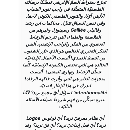
تجرّع سقراط السمّ الإغريقي تمسّكا برسالته
الفلسفيّة المتمثّلة في واجب تنوير الشباب
الأثيني أوّلا، والتنوير الفلسفي الكوني لاحقا.
وفي نفس السياق تتنزّل محاكمات ابن رشد
وقاليلي Galilée وسبينوزا، وغيرهم من
الفلاسفة والعلماء، التي تترجم الارتباط
العضوي بين الفكر والواجب الإيتيقي، أليس
الفكر التحرري العالمي هو الذي حرّر الشعوب
من النمط العبيدي! أليست الأعمال الإبداعيّة
الخالدة هي التي تحتضن الكينونة الإنسانيّة كلّما
تسلّل الإحباط وتهاوى المعنى! أليست
منجزات العلم هي التي وفّرت فاكهة الرفاه!
لندرك في هذا الإطار قصديّة
L’intentionnalité سؤال أيّ مجمع نريد؟ لأنّنا
عبره نتمكّن من فهم شروط صياغة الأسئلة
التاليّة:
أيّ نظام معرفيّ نريد؟ أيّ لوغوس Logos
نريد؟ أيّ فعل إبداعيّ نريد؟ أيّ فنّ نريد؟ وقد