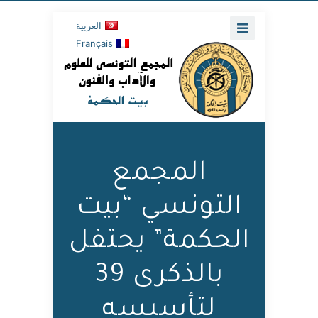
العربية
Français
المجمع
التونسي “بيت
الحكمة” يحتفل
بالذكرى 39
لتأسيسه