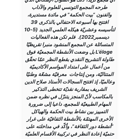
طرحه المجمع التونسي للعلوم والآداب
والفنون “بيت الحكمة” في مائدة مستديرة،
افتتح بها أسبوعه الاحتفالي بالذكرى 39
لتأسيسه وعشريّة هيكله العلمي الجديد (5-10
ديسمبر2022). فلم تكن هذه الفعاليات
المتسائلة عن المجمع المنشود منبرا تقريظيّا
L’éloge بل وضعت الأنشطة المجمعيّة فوق
طاولة التشريح النقدي بقطع النظر عمّا تحقّق
من أعمال على امتداد المواسم الأكاديميّة
المتتاليّة، ومن إنتاجات معرفيّة مشعّة وطنيّا
وعالميّا، إذ افتتح السجالات الأستاذ صلاح الدين
الشريف بمقاربة نقديّة تتخطى التذكير
بالمكاسب لأنّ المنجز يتنزّل في نظره ضمن
المهام الطبيعيّة للمجمع، داعيا إلى ضرورة
التمييز بين نشاط بيت الحكمة والهياكل
الأخرى المهتمّة بالأنشطة الثقافيّة على غرار
“أنشطة دور الثقافة”، وأكّد في مداخلته على
حتميّة إعادة النظر في تركيبة الأقسام العلميّة