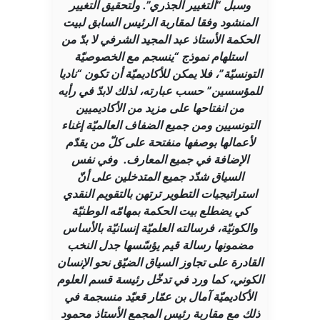
وسبل “التغيير الجذري”. ولتحقيق التغيير
المنشود وفقا لمقاربة الرئيس السابق لبيت
الحكمة الأستاذ عبد المجيد الشرفي لا بدّ من
استلهام نموذج “ينسجم مع الخصوصيّة
التونسيّة”، فلا يمكن للأكاديميّة أن تكون “ناديا
للمؤسسين” حسب عبارته، لذلك لابدّ في رأيه
من انفتاحها على مزيد من الأكاديميين
التونسيين ومن جميع الضفاف العالميّة إغناء
لأعمالها بوصفها منفتحة على كلّ من يقدّم
الإضافة في جميع المعارف. وفي نفس
السياق شدّد جميع المتدخلين على أنّ
استراتيجيات التطوير ترتهن بالتقويم النقدي
كي يضطلع بيت الحكمة بمهامّه الوطنيّة
والكونيّة، فرسالته العلميّة إنسانيّة بالأساس
مضمونها رسالة قيم يؤسّسها جدل النخب
القادرة على تجاوز السياق الضيّق نحو الإنسان
الكوني، كما ورد في تدخّل رئيسة قسم العلوم
الأكاديميّة آمال بن عمّار قعيّد منسجمة في
ذلك مع مقاربة رئيس المجمع الأستاذ محمود