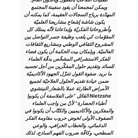
ويمكن لمجمعنا أن يقود سفينة المجتمع
المهدّدة برياح السجالات العقيمة، كما يمكنه أن
يكون شاشة إشعاع مشاريعنا العلميّة
وأطروحاتنا الفكريّة وإبداعاتنا لأنّه يمتلك كل
المقوّمات كي يلعب وظيفة جسر التواصل بين
المشروع الثقافي الوطني ومشاريع الثقافات
العالميّة. وبإمكان بيت الحكمة أن يكون فضاء
للفكر الاستشرافي المشخّص بدقّة العلماء
للسائد وتقديم حلول المفكّرين من أجل تجسيد
ما نريد. صفوة القول تتنزّل الجهود الأكاديميّة
ضمن عيادة تقديم الحلول العلاجيّة لجميع
الأمراض الطارئة عملا بالشعار النيتشوي
Nietzshe القائل “على الفلاسفة أن يكونوا
أطباء الحضارة” لأنّ من واجب العلماء
والمفكرين والأكاديميين والكتّاب أن يكونوا في
الصفوف الأولى لخوض حروب مقاومة الفكر
الدغمائي، والخطاب الخرافي، والوعي
السطحي، وكافّة ضروب الفهم الساذج، لذلك