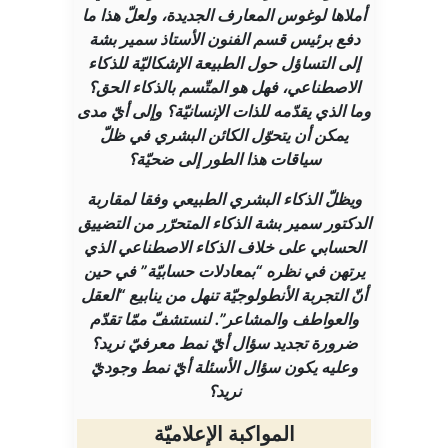
أملاها لوغوس المعارف الجديدة، ولعلّ هذا ما
دفع برئيس قسم الفنون الأستاذ سمير بشة
إلى التساؤل حول الطبيعة الإشكاليّة للذكاء
الاصطناعي، فهل هو المتّسم بالذكاء الحق؟
وما الذي يقدّمه للذات الإنسانيّة؟ وإلى أيّ مدى
يمكن أن يتحوّل الكائن البشري في ظلّ
سياقات هذا الطور إلى ضحيّة؟
ويظلّ الذكاء البشري الطبيعي وفقا لمقاربة
الدكتور سمير بشة الذكاء المتحرّر من التضييق
الحسابي على خلاف الذكاء الاصطناعي الذي
يرتهن في نظره “بمعادلات حسابيّة” في حين
أنّ التجربة الأنطولوجيّة تنهل من ينابيع “العقل
والعواطف والمشاعر”. لنستشفّ ممّا تقدّم
ضرورة تجديد سؤال أيّ نمط معرفيّ نريد؟
وعليه يكون سؤال الأسئلة أيّ نمط وجوديّ
نريد؟
المواكبة الإعلاميّة