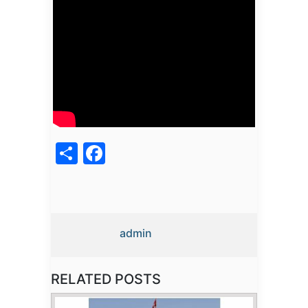
acebook
Share
admin
RELATED POSTS