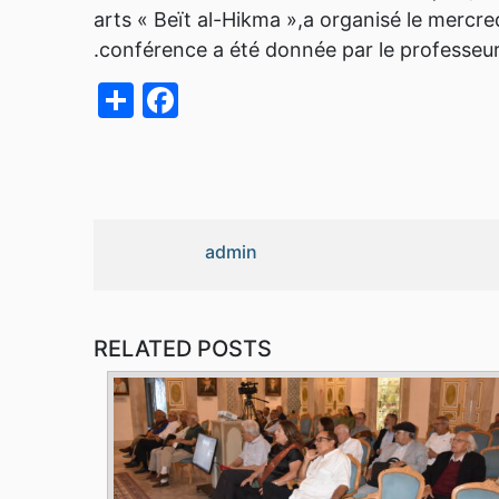
arts « Beït al-Hikma »,a organisé le mercre
conférence a été donnée par le professeu
acebook
Share
admin
RELATED POSTS