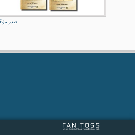
صدر مؤخّ