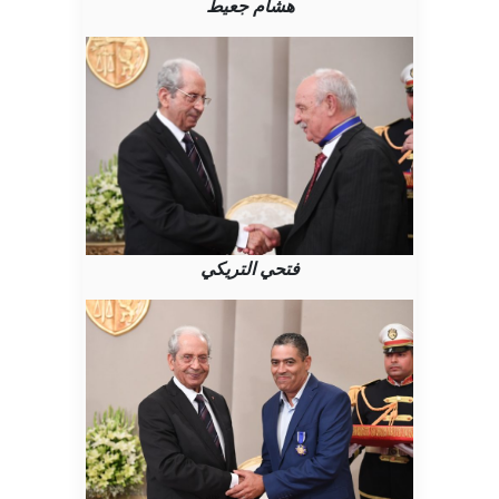
هشام جعيط
فتحي التريكي