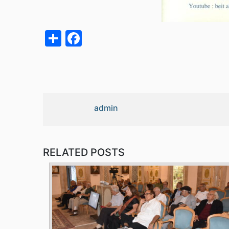
acebook
Share
admin
RELATED POSTS