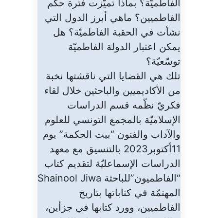
الفاطميّة؟ بماذا تميّزت فترة حكم
الفاطميين؟ ماهي أبرز الدول التي
نشأت في الحقبة الفاطميّة؟ هل
يمكن اعتبار الدولة الفاطميّة
توسّعيّة؟
تلك هي القضايا التي ناقشتها نخبة
من الأكاديميين والباحثين خلال لقاء
فكريّ نظّمه قسم الدراسات
الإسلاميّة بالمجمع التونسي للعلوم
والآداب والفنون “بيت الحكمة” يوم
11أكتوبر2023 بالتنسيق مع معهد
الدراسات الإسماعليّة لتقديم كتاب
“الفاطميون”للباحثة Shainool Jiwa
المهتمّة في كتاباتها بتاريخ
الفاطميين، وورد كتابها في جزأين،