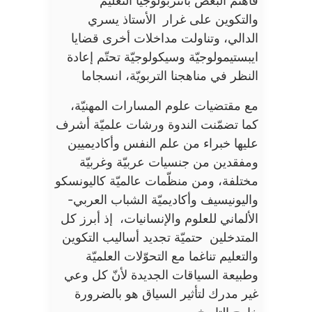
فاهتمّ البعض بأنتربولوجيا التعليم
والتكوين على غرار الأستاذ يسري
الدالي، وتناولت مداخلات أخرى قضايا
ايبستيمولوجيّة وسيكولوجيّة تحتّم إعادة
النظر في مناهجنا التربويّة، انسجاما
مع مقتضيات علوم المسارات المهنيّة،
كما تضمّنت الندوة ورشات علميّة أشرف
عليها خبراء من علم النفس وأكاديميين
ومفقدين من جنسيات عربيّة وغربيّة
مختلفة، ومن منظّمات عالميّة كاليونسكو
واليونيسيف وأكاديميّة الشباب العربي-
الألماني للعلوم والإنسانيات، إذ أبرز كل
المتدخلين حتميّة تجديد أساليب التكوين
والتعليم تناغما مع التحوّلات العلميّة
وطبيعة السياقات الجديدة لأنّ كل وعي
غير مدرك لتأثير السياق هو بالضرورة