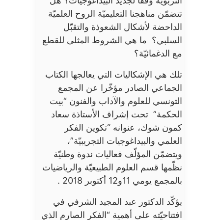
التربويّة وفقا لجديد البيداغوجيات؟ هل
تتضمّن مناهجنا التعليميّة الروح العلميّة
الداحضة لأشكال الشعوذة والتقبّل
السلبي؟ ما هي الشروط المثلى للقطع
مع الدغمائيّة؟
تلك هي الإشكاليات التي يعالجها الكتاب
الجماعي الصادر مؤخّرا عن المجمع
التونسي للعلوم والآداب والفنون “بيت
الحكمة” تحت إشراف الأستاذة سعاد
كمون شوك، عنوانه “تكوين الفكر
العلمي والبيداغوجيات التجريبيّة”،
ويتضمّن المؤلّف فعاليات ندوة وطنيّة
نظّمها قسم العلوم الطبيعيّة والرياضيات
بالمجمع يومي 11و12 أكتوبر 2018 .
يؤكّد الدكتور عبد المجيد الشرفي في
افتتاحيّته على أهمية “الفكر الصارم الذي