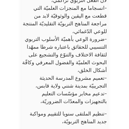
لأنّ الفعل التربوي تراكمي،
-انسجاما مع المنجزات العلميّة التي
قطعت مع اليقين والوثوقيّة لابد من
مراجعة المناهج التربويّة التقليديّة المنتجة
للوعي الدّغمائي،
-ضرورة الوعي بأهميّة الأسلوب التربوي
التنسيبي للحقائق باعتباره شرطا ممهّدا
لثقافة الاختلاف والتنوّع والتشجيع على
البحوث العلميّة والفضول المعرفي وكافّة
أشكال الخلق،
-تعميم مشروع المدرسة الحديثة
التجريبيّة بمدينة شنني ولاية قابس،
-تدعيم مخابر مؤسّسات التعليم
بالتجهيزات والمعدّات الضروريّة،
-تنظيم الملتقى سنويا للتقييم ومواكبة
جديد المناهج التربويّة،