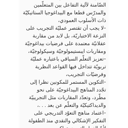
الضّامنة لآلية التفاعل بين المتعلّمين
والمدرّس قطعا مع البيداغوجيا الستاتيكيّة
ذات الأسلوب العمودي،
-لا يجب أن تقتصر عمليّة التجريب على
النزعة الاختباريّة، بل لابد من مقاربة
عقلانيّة معتمدة على فرضيات بيداغوجيّة
ومقاربات ايبستيمولوجيّة وسيكولوجيّة،
-تعزيز التعلّم السياقي باعتباره عمليّة
تربويّة تتداخل فيها القواعد النظرية
وفرضيّات التجريب،
-التكوين المستمر للمكونين نظرا إلى
تجّدد المناهج البيداغوجيّة على نحو
مطّرد، وتعدّد المقاربات مثل التجريبيّة
والديداكتيكيّة والتعلّم عن بعد . . .،
-اعتماد مناهج التعوّد التدريجي على
التفكير الإشكالي والنقدي منذ الطفولة