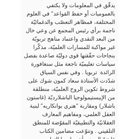
يدقّق في المعلومات ولا يكتفي
بالعموميات أو حفظ القواعد” في العلوم
المختلفة، فمظاهر التعصّب والدغمائيّة
ناجمة برأي رئيس المجمع عن وعي خال
من البعد النقدي واعتماد مناهج تربويّة
غير مواكبة للمسارات العلميّة، مذكّرا
بنجاحات حقّقتها قوى دوليّة صاعدة بفضل
سياسات تعليميّة ناجعة مثل سنغافورة
الرائدة تربويا . وفي نفس السياق
شدّدت الأستاذة سعاد كمون شوك على
شروط تكوين الروح العلميّة، منطلقة
من الإيبستيمولوجيا الباشلارديّة (غاستون
باشلار) ومقاربة “هنري بوانكاريه” لبنية
العقل العلمي، ومفاهيم المعارف
العقلانيّة والتطبيقيّة المقوّضة للمنطق
التلقيني . وتنوّعت مضامين الكتاب