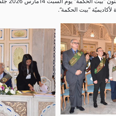
عقد المجمع 
أكاديميّة “بيت الحكمة“.