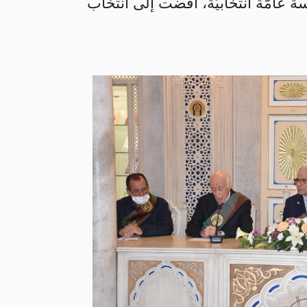
التونسي للعلوم والآداب والفنون “بيت الحكمة” يوم السبت 14مارس 2026 جلسة عامّة انتخابيّة، أفضت إلى انتخاب