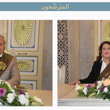
المترشّحون