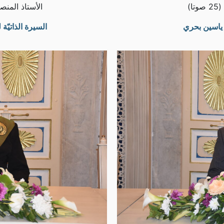
ا)
الأستاذ المنصف ب
ء ياسين بحري
السيرة الذاتيّة