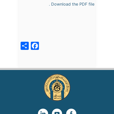
Download the PDF file .
acebook
Share