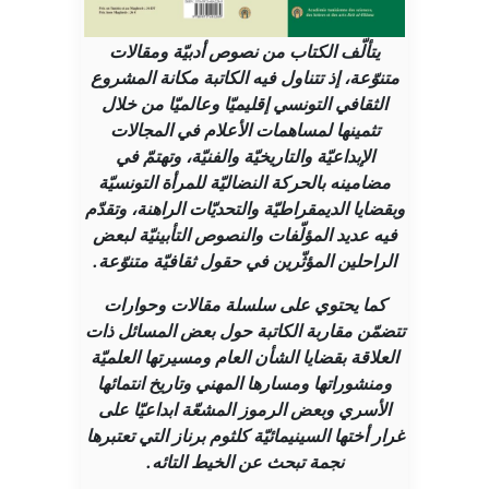
يتألّف الكتاب من نصوص أدبيّة ومقالات
متنوّعة، إذ تتناول فيه الكاتبة مكانة المشروع
الثقافي التونسي إقليميّا وعالميّا من خلال
تثمينها لمساهمات الأعلام في المجالات
الإبداعيّة والتاريخيّة والفنيّة، وتهتمّ في
مضامينه بالحركة النضاليّة للمرأة التونسيّة
وبقضايا الديمقراطيّة والتحديّات الراهنة، وتقدّم
فيه عديد المؤلّفات والنصوص التأبينيّة لبعض
الراحلين المؤثّرين في حقول ثقافيّة متنوّعة.
كما يحتوي على سلسلة مقالات وحوارات
تتضمّن مقاربة الكاتبة حول بعض المسائل ذات
العلاقة بقضايا الشأن العام ومسيرتها العلميّة
ومنشوراتها ومسارها المهني وتاريخ انتمائها
الأسري وبعض الرموز المشعّة ابداعيّا على
غرار أختها السينيمائيّة كلثوم برناز التي تعتبرها
نجمة تبحث عن الخيط التائه.