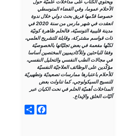
ويحتوي الكتاب على مداخلات علميّة حول
الأحلام عموما، وفي الفضاء المتوسطي
خصوصا قدّمها فريق بحث دولي خلال ندوة
انعقدت في شهر مارس من سنة 2020 في
مدينة قليبية التونسيّة، فالحلم ظاهرة كونيّة
ذات قواسم مشتركة، وقابلة للتشريح العلمي،
لكنّها مفعمة في بعض تجليّاتها بالخصوصيّة
وفقا للباحثين وللأكاديميين المختصين أساسا
في مجالات الطب النفسي والتحليل النفسي،
مؤكّدين على الوظائف العلاجيّة النفسيّة
للأحلام باعتبارها ممارسات تصعيديّة وتطهيريّة
للنسيج السيكولوجي، كما تناولت بعض
المداخلات أهميّة الحلم في نحت الكيان عبر
آليّات الخلق والإبداع.
acebook
Share