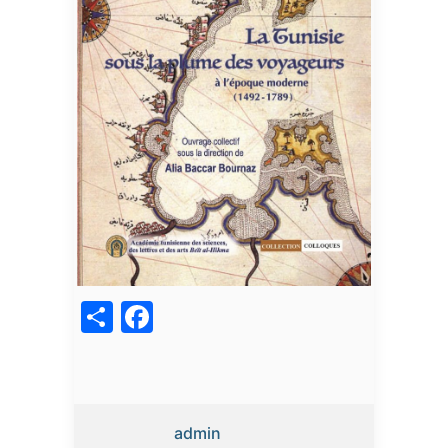
acebook
Share
admin