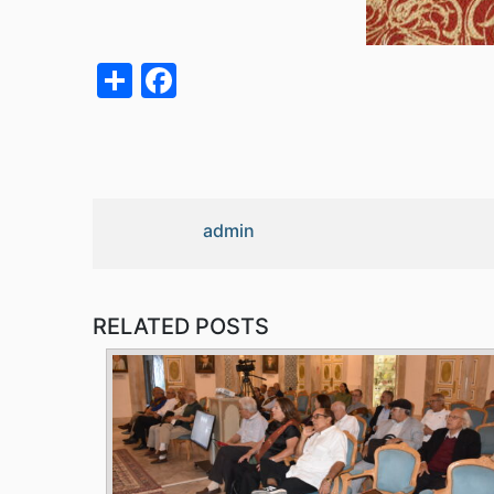
acebook
Share
admin
RELATED POSTS