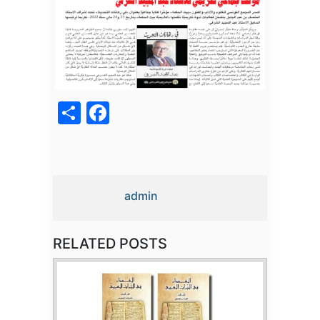
acebook
Share
admin
RELATED POSTS