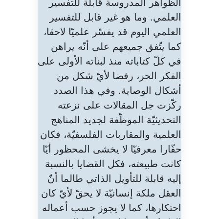
الظواهر المدروسة قابلة للتفسير
العلمي. وما هو غير قابل للتفسير
العلمي اليوم قد يفسّر علميّا لاحقا،
كما يتّفق جميعهم على أنّه يراهن
في كلّ كتاباته منذ لبناته الأولى على
الفكر الحر، رفضا لأيّ شكل من
أشكال الوصاية. وفي هذا الصدد
ركّزت جل المقالات على نزعته
التحديثيّة الموظّفة لجديد المناهج
العلمية والمقاربات الفلسفيّة، فكان
حفّارا معرفيّا لا يخشى المحظور أيّا
كانت طبيعته، فكل القضايا بالنسبة
إليه قابلة للتأويل الذاتي طالما أنّ
العقل ملكة إنسانيّة لا يحقّ لأيّ كان
احتكارها، كما لا يجوز حسب أعماله