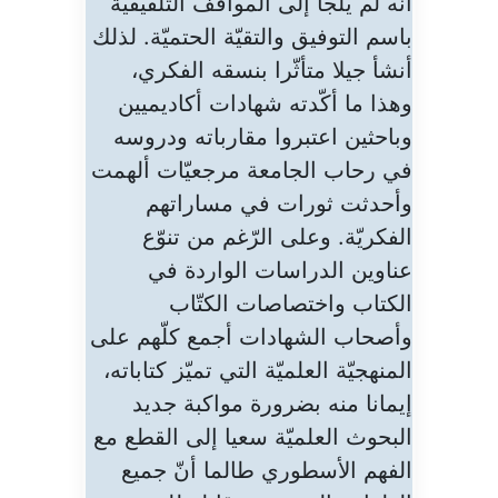
أنّه لم يلجأ إلى المواقف التلفيقيّة
باسم التوفيق والتقيّة الحتميّة. لذلك
أنشأ جيلا متأثّرا بنسقه الفكري،
وهذا ما أكّدته شهادات أكاديميين
وباحثين اعتبروا مقارباته ودروسه
في رحاب الجامعة مرجعيّات ألهمت
وأحدثت ثورات في مساراتهم
الفكريّة. وعلى الرّغم من تنوّع
عناوين الدراسات الواردة في
الكتاب واختصاصات الكتّاب
وأصحاب الشهادات أجمع كلّهم على
المنهجيّة العلميّة التي تميّز كتاباته،
إيمانا منه بضرورة مواكبة جديد
البحوث العلميّة سعيا إلى القطع مع
الفهم الأسطوري طالما أنّ جميع