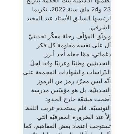
نظّمتها أكاديميّة بيت الحكمة بتاريخ
23 و24 ماي سنة 2022، تكريما
لرئيسها السابق الأستاذ عبد المجيد
الشرفي.
ويوثّق المؤلّف رحلة مفكّر تحديثيّ
آل على نفسه مقاومة كل فكر
دغمائي، ممّا جعله أحد أبرز
التحديثيين وطنيّا وعربيّا وفقا لجلّ
الدّراسات والشهادات المجمعة على
أنّه ليس مجرّد رمز من الرموز
التحديثيّة، بل هو مؤسّس مدرسة
أضحت مشعّة خارج الحدود
التونسيّة. فلم يستخدم غريب اللفظ
إلاّ عند الضرورة المعرفيّة التي
تستوجب اعتماد بعض المفاهيم، كما