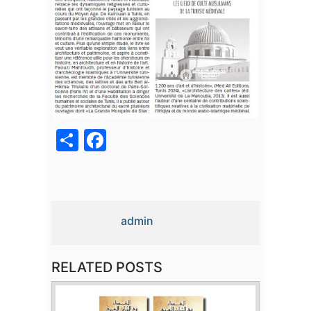
acebook
Share
admin
RELATED POSTS