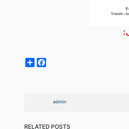
:
acebook
Share
admin
RELATED POSTS