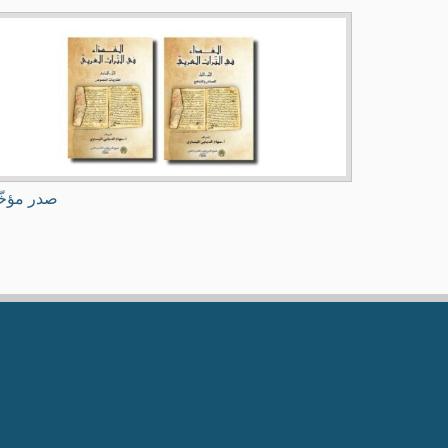
صدر مؤخّ