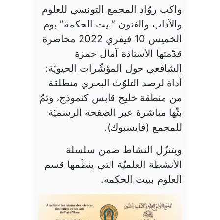
واكب روّاد المجمع التونسي للعلوم
والآداب والفنون “بيت الحكمة” يوم
الخميس 10 فيفري 2022 محاضرة
قدّمتها الأستاذة آمال حمزة
الشافعي حول المؤشّرات الحيويّة:
أداة لرصد التلوّث البحري منطلقة
من منطقة خليج قابس كنموذج، وتمّ
بثّها مباشرة عبر الصفحة الرسميّة
للمجمع (فايسبوك).
ويتنزّل النشاط ضمن سلسلة
الأنشطة العلميّة التي ينظّمها قسم
العلوم ببيت الحكمة.