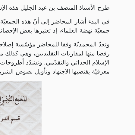
طرح الأستاذ المنصف بن عبد الجليل هذه الإشكالا
في البدء أشار المحاضر إلى أنّ هذه الجمعيّة
جمعيّة نهضة العلماء، إذ تعتبرها بعض الإحصائيات ” تحتوي على 40.000.000 منخرط” وقد ت
وتعدّ المحمديّة وفقا للمحاضر مؤسّسة إصلاحيّة
رفضا منها لمقاربات التقليديين، وهي كذلك مد
الإسلام الحداثي والتقدّمي. وتشدّد أطروحات
معرفيّة يقتضيها الاجتهاد وتأويل نصوص الشري