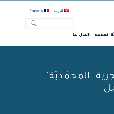
العربية
Français
ة المجمع
اتصل بنا
بة "المحمّديّة"
يل