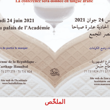
الملخّص