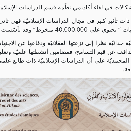
ت في لقاء أكاديمي نظّمه قسم الدراسات الإسلاميّة بالمجمع
 ذات تأثير كبير في مجال الدراسات الإسلاميّة فهي ثان
أسّست سنة 1912 على يد أحمد دحلان.
 حداثيّة نظرا إلى نزعتها العقلانيّة ودفاعها عن الاجتها
افعة عن قيم التسامح، فمضامين أنشطتها علميّة وتعليمي
 المحمديّة على أن الدراسات الإسلاميّة ذات طابع علمي
عة.