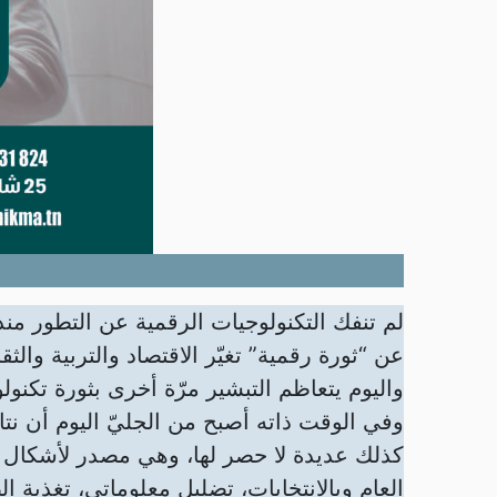
لم تنفك التكنولوجيات الرقمية عن التطور منذ
عن “ثورة رقمية” تغيّر الاقتصاد والتربية والثق
واليوم يتعاظم التبشير مرّة أخرى بثورة تكن
وفي الوقت ذاته أصبح من الجليّ اليوم أن نتا
كذلك عديدة لا حصر لها، وهي مصدر لأشكال 
العام وبالانتخابات، تضليل معلوماتي، تغذية 